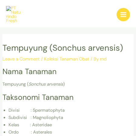
Skip
Post
Main
to
navigation
Men
content
Tempuyung (Sonchus arvensis)
Leave a Comment
/
Koleksi Tanaman Obat
/ By
rnd
Nama Tanaman
Tempuyung (
Sonchus arvensis
)
Taksonomi Tanaman
Divisi : Spermatophyta
Subdivisi : Magnoliophyta
Kelas : Asteridae
Ordo : Asterales