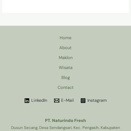
Home
About
Maklon
Wisata
Blog
Contact
LinkedIn
E-Mail
Instagram
PT. Naturindo Fresh
Dusun Secang, Desa Sendangsari, Kec. Pengasih, Kabupaten