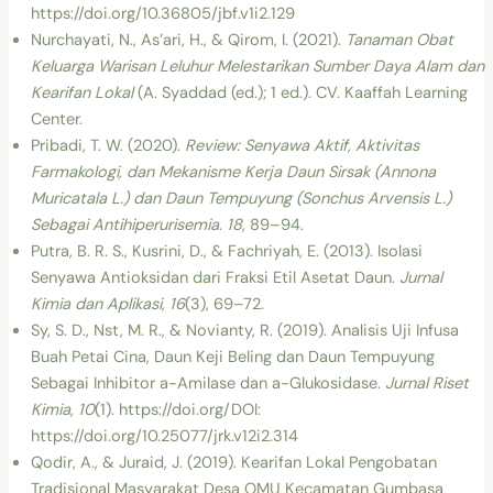
https://doi.org/10.36805/jbf.v1i2.129
Nurchayati, N., As’ari, H., & Qirom, I. (2021).
Tanaman Obat
Keluarga Warisan Leluhur Melestarikan Sumber Daya Alam dan
Kearifan Lokal
(A. Syaddad (ed.); 1 ed.). CV. Kaaffah Learning
Center.
Pribadi, T. W. (2020).
Review: Senyawa Aktif, Aktivitas
Farmakologi, dan Mekanisme Kerja Daun Sirsak (Annona
Muricatala L.) dan Daun Tempuyung (Sonchus Arvensis L.)
Sebagai Antihiperurisemia
.
18
, 89–94.
Putra, B. R. S., Kusrini, D., & Fachriyah, E. (2013). Isolasi
Senyawa Antioksidan dari Fraksi Etil Asetat Daun.
Jurnal
Kimia dan Aplikasi
,
16
(3), 69–72.
Sy, S. D., Nst, M. R., & Novianty, R. (2019). Analisis Uji Infusa
Buah Petai Cina, Daun Keji Beling dan Daun Tempuyung
Sebagai Inhibitor a-Amilase dan a-Glukosidase.
Jurnal Riset
Kimia
,
10
(1). https://doi.org/DOI:
https://doi.org/10.25077/jrk.v12i2.314
Qodir, A., & Juraid, J. (2019). Kearifan Lokal Pengobatan
Tradisional Masyarakat Desa OMU Kecamatan Gumbasa