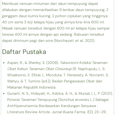
Membuat ramuan minuman dari daun tempuyung dapat
dilakukan dengan memanfaatkan 9 lembar daun tempuyung, 2
genggam daun kumis kucing, 2 pohon ciplukan yang tingginya
40 cm serta 3 biji kelapa hijau yang airnya kira-kira 600 ml.
Masak ramuan tersebut dengan 600 ml air kelapa hijau sampai
tersisa 400 ml airnya dengan api sedang. Rebusan tersebut
dapat diminum pagi dan sore (Nurchayati
et al
., 2021).
Daftar Pustaka
Aspan, R., & Sherley, S. (2008).
Taksonomi Koleksi Tanaman
Obat Kebun Tanaman Obat Citeureup
(R. Napitupulu, L. S.
Wisaksono, E. Efizal, L. Mooduta, T. Herawaty, A. Novianti, S.
Wahyu, & T. Tumino (ed.)). Badan Pengawasan Obat dan
Makanan Republik Indonesia.
Gunarti, N. S., Hidayah, H., Adzkia, A. H., & Mursal, I. L. P. (2021).
Potensi Tanaman Tempuyung (Sonchus arvensis L.) Sebagai
Antihiperurisemia Berdasarkan Kandungan Senyawa :
Literature Review Article.
Jurnal Buana Farma
,
1
(2), 23–29.