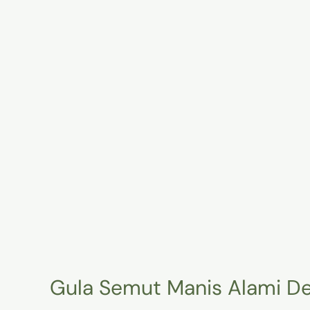
Segudang
Manfaat
Gula Semut Manis Alami D