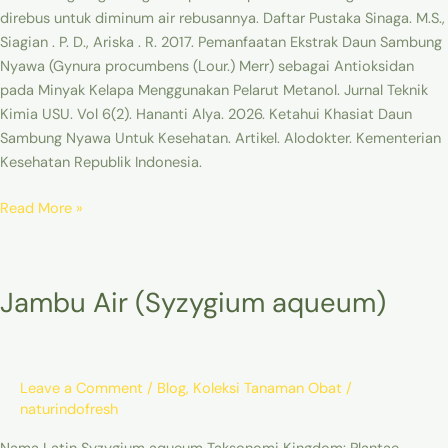
direbus untuk diminum air rebusannya. Daftar Pustaka Sinaga. M.S.,
Siagian . P. D., Ariska . R. 2017. Pemanfaatan Ekstrak Daun Sambung
Nyawa (Gynura procumbens (Lour.) Merr) sebagai Antioksidan
pada Minyak Kelapa Menggunakan Pelarut Metanol. Jurnal Teknik
Kimia USU. Vol 6(2). Hananti Alya. 2026. Ketahui Khasiat Daun
Sambung Nyawa Untuk Kesehatan. Artikel. Alodokter. Kementerian
Kesehatan Republik Indonesia.
Read More »
Jambu
Jambu Air (Syzygium aqueum)
Air
(Syzygium
aqueum)
Leave a Comment
/
Blog
,
Koleksi Tanaman Obat
/
naturindofresh