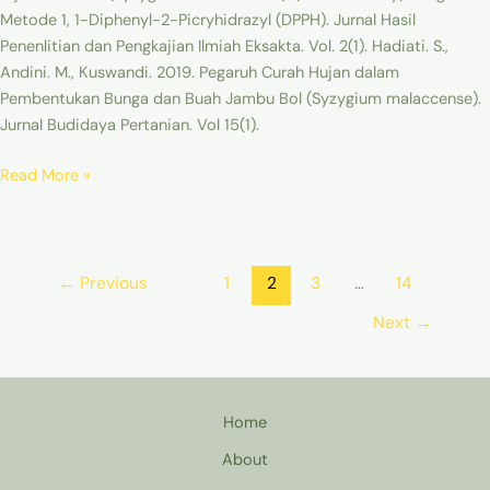
Metode 1, 1-Diphenyl-2-Picryhidrazyl (DPPH). Jurnal Hasil
Penenlitian dan Pengkajian Ilmiah Eksakta. Vol. 2(1). Hadiati. S.,
Andini. M., Kuswandi. 2019. Pegaruh Curah Hujan dalam
Pembentukan Bunga dan Buah Jambu Bol (Syzygium malaccense).
Jurnal Budidaya Pertanian. Vol 15(1).
Read More »
←
Previous
1
2
3
…
14
Next
→
Home
About