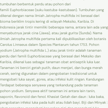
tumbuhan berbentuk perdu atau pohon dari
famili Euphorbiaceae (suku kastuba-kastubaan). Tumbuhan yang
dikenal dengan nama ilmiah Jatropha multifida ini berasal dari
bioma beriklim tropis kering di wilayah Meksiko, Karibia. Di
Indonesia jarak tintir memiliki beberapa nama, antara lain ada yang
menyebutnya jarak cina (Jawa), atau jarak gurita (Sunda). Nama
ilmiah Jatropha multifida pertama kali dipublikasikan oleh botanis
Carolus Linnaeus dalam Species Plantarum tahun 1753. Pohon
yodium (Jatropha multifida L.) atau jarak tintir adalah tanaman
perdu dari famili Euphorbiaceae yang berasal dari Meksiko dan
Karibia, dikenal luas sebagai tanaman obat antiseptik luka luar.
Tanaman ini berciri getah putih, daun menjari, dan bunga merah
cerah, sering digunakan dalam pengobatan tradisional untuk
mengobati luka sayat, gores, atau infeksi kulit ringan. Kandungan
Terdapat beberapa senyawa yang terkandung pada tanaman
pohon yodium. Senyawa aktif tanaman ini antara lain tanin,
saponin, flavonoid dan fenol. Khasiat Getah dan daun : luka baka,
pengobatan infeksi luka pada kulit atau lidah bayi. Biji dan Minyak :