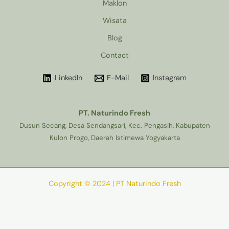
Maklon
Wisata
Blog
Contact
LinkedIn
E-Mail
Instagram
PT. Naturindo Fresh
Dusun Secang, Desa Sendangsari, Kec. Pengasih, Kabupaten
Kulon Progo, Daerah Istimewa Yogyakarta
Copyright © 2024 | PT Naturindo Fresh