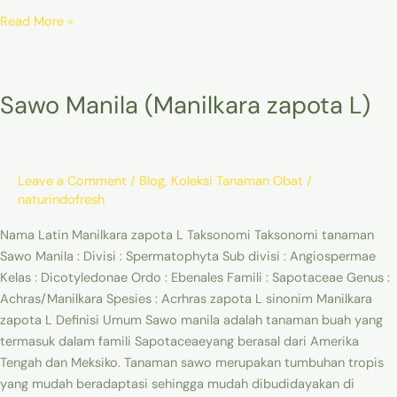
Read More »
Sawo
Sawo Manila (Manilkara zapota L)
Manila
(Manilkara
zapota
L)
Leave a Comment
/
Blog
,
Koleksi Tanaman Obat
/
naturindofresh
Nama Latin Manilkara zapota L Taksonomi Taksonomi tanaman
Sawo Manila : Divisi : Spermatophyta Sub divisi : Angiospermae
Kelas : Dicotyledonae Ordo : Ebenales Famili : Sapotaceae Genus :
Achras/Manilkara Spesies : Acrhras zapota L sinonim Manilkara
zapota L Definisi Umum Sawo manila adalah tanaman buah yang
termasuk dalam famili Sapotaceaeyang berasal dari Amerika
Tengah dan Meksiko. Tanaman sawo merupakan tumbuhan tropis
yang mudah beradaptasi sehingga mudah dibudidayakan di