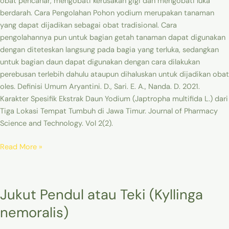
obat pencahar, mengobati kerusakan gigi dan mengobati luka
berdarah. Cara Pengolahan Pohon yodium merupakan tanaman
yang dapat dijadikan sebagai obat tradisional. Cara
pengolahannya pun untuk bagian getah tanaman dapat digunakan
dengan diteteskan langsung pada bagia yang terluka, sedangkan
untuk bagian daun dapat digunakan dengan cara dilakukan
perebusan terlebih dahulu ataupun dihaluskan untuk dijadikan obat
oles. Definisi Umum Aryantini. D., Sari. E. A., Nanda. D. 2021.
Karakter Spesifik Ekstrak Daun Yodium (Japtropha multifida L.) dari
Tiga Lokasi Tempat Tumbuh di Jawa Timur. Journal of Pharmacy
Science and Technology. Vol 2(2).
Read More »
Jukut
Jukut Pendul atau Teki (Kyllinga
Pendul
atau
nemoralis)
Teki
(Kyllinga