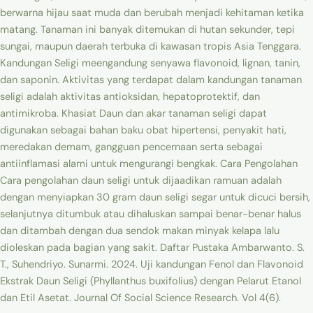
berwarna hijau saat muda dan berubah menjadi kehitaman ketika
matang. Tanaman ini banyak ditemukan di hutan sekunder, tepi
sungai, maupun daerah terbuka di kawasan tropis Asia Tenggara.
Kandungan Seligi meengandung senyawa flavonoid, lignan, tanin,
dan saponin. Aktivitas yang terdapat dalam kandungan tanaman
seligi adalah aktivitas antioksidan, hepatoprotektif, dan
antimikroba. Khasiat Daun dan akar tanaman seligi dapat
digunakan sebagai bahan baku obat hipertensi, penyakit hati,
meredakan demam, gangguan pencernaan serta sebagai
antiinflamasi alami untuk mengurangi bengkak. Cara Pengolahan
Cara pengolahan daun seligi untuk dijaadikan ramuan adalah
dengan menyiapkan 30 gram daun seligi segar untuk dicuci bersih,
selanjutnya ditumbuk atau dihaluskan sampai benar-benar halus
dan ditambah dengan dua sendok makan minyak kelapa lalu
dioleskan pada bagian yang sakit. Daftar Pustaka Ambarwanto. S.
T., Suhendriyo. Sunarmi. 2024. Uji kandungan Fenol dan Flavonoid
Ekstrak Daun Seligi (Phyllanthus buxifolius) dengan Pelarut Etanol
dan Etil Asetat. Journal Of Social Science Research. Vol 4(6).