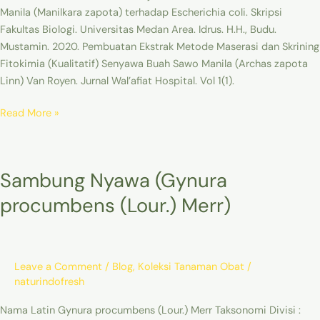
Manila (Manilkara zapota) terhadap Escherichia coli. Skripsi
Fakultas Biologi. Universitas Medan Area. Idrus. H.H., Budu.
Mustamin. 2020. Pembuatan Ekstrak Metode Maserasi dan Skrining
Fitokimia (Kualitatif) Senyawa Buah Sawo Manila (Archas zapota
Linn) Van Royen. Jurnal Wal’afiat Hospital. Vol 1(1).
Read More »
Sambung
Sambung Nyawa (Gynura
Nyawa
(Gynura
procumbens (Lour.) Merr)
procumbens
(Lour.)
Merr)
Leave a Comment
/
Blog
,
Koleksi Tanaman Obat
/
naturindofresh
Nama Latin Gynura procumbens (Lour.) Merr Taksonomi Divisi :