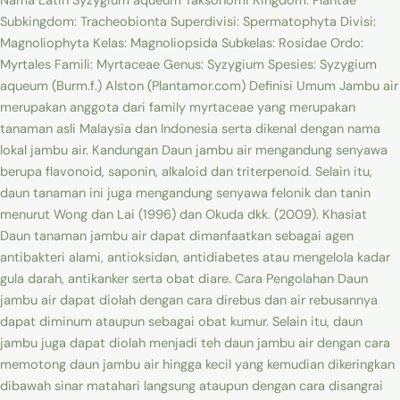
Nama Latin Syzygium aqueum Taksonomi Kingdom: Plantae
Subkingdom: Tracheobionta Superdivisi: Spermatophyta Divisi:
Magnoliophyta Kelas: Magnoliopsida Subkelas: Rosidae Ordo:
Myrtales Famili: Myrtaceae Genus: Syzygium Spesies: Syzygium
aqueum (Burm.f.) Alston (Plantamor.com) Definisi Umum Jambu air
merupakan anggota dari family myrtaceae yang merupakan
tanaman asli Malaysia dan Indonesia serta dikenal dengan nama
lokal jambu air. Kandungan Daun jambu air mengandung senyawa
berupa flavonoid, saponin, alkaloid dan triterpenoid. Selain itu,
daun tanaman ini juga mengandung senyawa felonik dan tanin
menurut Wong dan Lai (1996) dan Okuda dkk. (2009). Khasiat
Daun tanaman jambu air dapat dimanfaatkan sebagai agen
antibakteri alami, antioksidan, antidiabetes atau mengelola kadar
gula darah, antikanker serta obat diare. Cara Pengolahan Daun
jambu air dapat diolah dengan cara direbus dan air rebusannya
dapat diminum ataupun sebagai obat kumur. Selain itu, daun
jambu juga dapat diolah menjadi teh daun jambu air dengan cara
memotong daun jambu air hingga kecil yang kemudian dikeringkan
dibawah sinar matahari langsung ataupun dengan cara disangrai