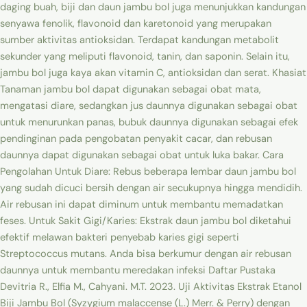
daging buah, biji dan daun jambu bol juga menunjukkan kandungan
senyawa fenolik, flavonoid dan karetonoid yang merupakan
sumber aktivitas antioksidan. Terdapat kandungan metabolit
sekunder yang meliputi flavonoid, tanin, dan saponin. Selain itu,
jambu bol juga kaya akan vitamin C, antioksidan dan serat. Khasiat
Tanaman jambu bol dapat digunakan sebagai obat mata,
mengatasi diare, sedangkan jus daunnya digunakan sebagai obat
untuk menurunkan panas, bubuk daunnya digunakan sebagai efek
pendinginan pada pengobatan penyakit cacar, dan rebusan
daunnya dapat digunakan sebagai obat untuk luka bakar. Cara
Pengolahan Untuk Diare: Rebus beberapa lembar daun jambu bol
yang sudah dicuci bersih dengan air secukupnya hingga mendidih.
Air rebusan ini dapat diminum untuk membantu memadatkan
feses. Untuk Sakit Gigi/Karies: Ekstrak daun jambu bol diketahui
efektif melawan bakteri penyebab karies gigi seperti
Streptococcus mutans. Anda bisa berkumur dengan air rebusan
daunnya untuk membantu meredakan infeksi Daftar Pustaka
Devitria R., Elfia M., Cahyani. M.T. 2023. Uji Aktivitas Ekstrak Etanol
Biji Jambu Bol (Syzygium malaccense (L.) Merr. & Perry) dengan