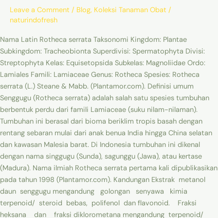
Leave a Comment
/
Blog
,
Koleksi Tanaman Obat
/
naturindofresh
Nama Latin Rotheca serrata Taksonomi Kingdom: Plantae
Subkingdom: Tracheobionta Superdivisi: Spermatophyta Divisi:
Streptophyta Kelas: Equisetopsida Subkelas: Magnoliidae Ordo:
Lamiales Famili: Lamiaceae Genus: Rotheca Spesies: Rotheca
serrata (L.) Steane & Mabb. (Plantamor.com). Definisi umum
Senggugu (Rotheca serrata) adalah salah satu spesies tumbuhan
berbentuk perdu dari famili Lamiaceae (suku nilam-nilaman).
Tumbuhan ini berasal dari bioma beriklim tropis basah dengan
rentang sebaran mulai dari anak benua India hingga China selatan
dan kawasan Malesia barat. Di Indonesia tumbuhan ini dikenal
dengan nama singgugu (Sunda), sagunggu (Jawa), atau kertase
(Madura). Nama ilmiah Rotheca serrata pertama kali dipublikasikan
pada tahun 1998 (Plantamor.com). Kandungan Ekstrak metanol
daun senggugu mengandung golongan senyawa kimia
terpenoid/ steroid bebas, polifenol dan flavonoid. Fraksi
heksana dan fraksi diklorometana mengandung terpenoid/