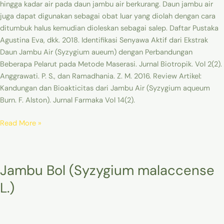
hingga kadar air pada daun jambu air berkurang. Daun jambu air
juga dapat digunakan sebagai obat luar yang diolah dengan cara
ditumbuk halus kemudian dioleskan sebagai salep. Daftar Pustaka
Agustina Eva, dkk. 2018. Identifikasi Senyawa Aktif dari Ekstrak
Daun Jambu Air (Syzygium aueum) dengan Perbandungan
Beberapa Pelarut pada Metode Maserasi. Jurnal Biotropik. Vol 2(2).
Anggrawati. P. S., dan Ramadhania. Z. M. 2016. Review Artikel:
Kandungan dan Bioakticitas dari Jambu Air (Syzygium aqueum
Burn. F. Alston). Jurnal Farmaka Vol 14(2).
Read More »
Jambu
Jambu Bol (Syzygium malaccense
Bol
(Syzygium
L.)
malaccense
L.)