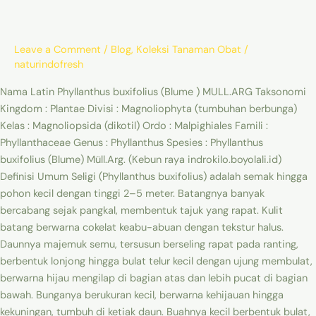
)
MULL.ARG)
Leave a Comment
/
Blog
,
Koleksi Tanaman Obat
/
naturindofresh
Nama Latin Phyllanthus buxifolius (Blume ) MULL.ARG Taksonomi
Kingdom : Plantae Divisi : Magnoliophyta (tumbuhan berbunga)
Kelas : Magnoliopsida (dikotil) Ordo : Malpighiales Famili :
Phyllanthaceae Genus : Phyllanthus Spesies : Phyllanthus
buxifolius (Blume) Müll.Arg. (Kebun raya indrokilo.boyolali.id)
Definisi Umum Seligi (Phyllanthus buxifolius) adalah semak hingga
pohon kecil dengan tinggi 2–5 meter. Batangnya banyak
bercabang sejak pangkal, membentuk tajuk yang rapat. Kulit
batang berwarna cokelat keabu-abuan dengan tekstur halus.
Daunnya majemuk semu, tersusun berseling rapat pada ranting,
berbentuk lonjong hingga bulat telur kecil dengan ujung membulat,
berwarna hijau mengilap di bagian atas dan lebih pucat di bagian
bawah. Bunganya berukuran kecil, berwarna kehijauan hingga
kekuningan, tumbuh di ketiak daun. Buahnya kecil berbentuk bulat,