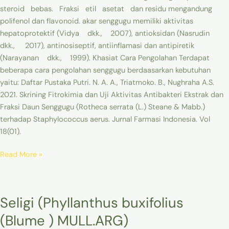
steroid bebas. Fraksi etil asetat dan residu mengandung
polifenol dan flavonoid. akar senggugu memiliki aktivitas
hepatoprotektif (Vidya dkk., 2007), antioksidan (Nasrudin
dkk., 2017), antinosiseptif, antiinflamasi dan antipiretik
(Narayanan dkk., 1999). Khasiat Cara Pengolahan Terdapat
beberapa cara pengolahan senggugu berdaasarkan kebutuhan
yaitu: Daftar Pustaka Putri. N. A. A., Triatmoko. B., Nughraha A.S.
2021. Skrining Fitrokimia dan Uji Aktivitas Antibakteri Ekstrak dan
Fraksi Daun Senggugu (Rotheca serrata (L.) Steane & Mabb.)
terhadap Staphylococcus aerus. Jurnal Farmasi Indonesia. Vol
18(01).
Read More »
Seligi
Seligi (Phyllanthus buxifolius
(Phyllanthus
buxifolius
(Blume ) MULL.ARG)
(Blume