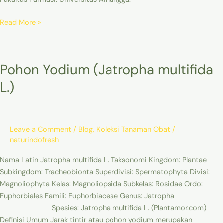
Read More »
Pohon
Pohon Yodium (Jatropha multifida
Yodium
(Jatropha
L.)
multifida
L.)
Leave a Comment
/
Blog
,
Koleksi Tanaman Obat
/
naturindofresh
Nama Latin Jatropha multifida L. Taksonomi Kingdom: Plantae
Subkingdom: Tracheobionta Superdivisi: Spermatophyta Divisi:
Magnoliophyta Kelas: Magnoliopsida Subkelas: Rosidae Ordo:
Euphorbiales Famili: Euphorbiaceae Genus: Jatropha
Spesies: Jatropha multifida L. (Plantamor.com)
Definisi Umum Jarak tintir atau pohon yodium merupakan