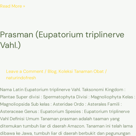
Read More »
Prasman
Prasman (Eupatorium triplinerve
(Eupatorium
triplinerve
Vahl.)
Vahl.)
Leave a Comment
/
Blog
,
Koleksi Tanaman Obat
/
naturindofresh
Nama Latin Eupatorium triplinerve Vahl. Taksonomi Kingdom :
Plantae Super divisi : Spermatophyta Divisi : Magnoliophyta Kelas :
Magnoliopsida Sub kelas : Asteridae Ordo : Asterales Famili :
Asteraceae Genus : Eupatorium Spesies : Eupatorium triplinerve
Vahl Definisi Umum Tanaman prasman adalah taaman yang
ditemukan tumbuh liar di daerah Amazon. Tanaman ini telah lama
dibawa ke Jawa, tumbuh liar di daerah berbukit dan pegunungan