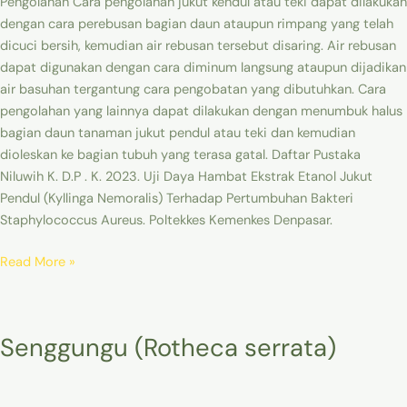
Pengolahan Cara pengolahan jukut kendul atau teki dapat dilakukan
dengan cara perebusan bagian daun ataupun rimpang yang telah
dicuci bersih, kemudian air rebusan tersebut disaring. Air rebusan
dapat digunakan dengan cara diminum langsung ataupun dijadikan
air basuhan tergantung cara pengobatan yang dibutuhkan. Cara
pengolahan yang lainnya dapat dilakukan dengan menumbuk halus
bagian daun tanaman jukut pendul atau teki dan kemudian
dioleskan ke bagian tubuh yang terasa gatal. Daftar Pustaka
Niluwih K. D.P . K. 2023. Uji Daya Hambat Ekstrak Etanol Jukut
Pendul (Kyllinga Nemoralis) Terhadap Pertumbuhan Bakteri
Staphylococcus Aureus. Poltekkes Kemenkes Denpasar.
Read More »
Senggungu
Senggungu (Rotheca serrata)
(Rotheca
serrata)