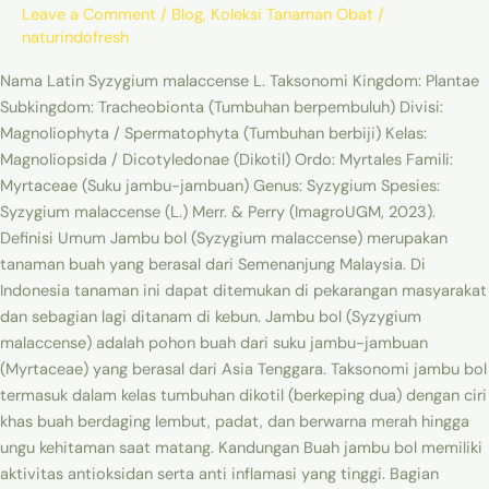
Leave a Comment
/
Blog
,
Koleksi Tanaman Obat
/
naturindofresh
Nama Latin Syzygium malaccense L. Taksonomi Kingdom: Plantae
Subkingdom: Tracheobionta (Tumbuhan berpembuluh) Divisi:
Magnoliophyta / Spermatophyta (Tumbuhan berbiji) Kelas:
Magnoliopsida / Dicotyledonae (Dikotil) Ordo: Myrtales Famili:
Myrtaceae (Suku jambu-jambuan) Genus: Syzygium Spesies:
Syzygium malaccense (L.) Merr. & Perry (ImagroUGM, 2023).
Definisi Umum Jambu bol (Syzygium malaccense) merupakan
tanaman buah yang berasal dari Semenanjung Malaysia. Di
Indonesia tanaman ini dapat ditemukan di pekarangan masyarakat
dan sebagian lagi ditanam di kebun. Jambu bol (Syzygium
malaccense) adalah pohon buah dari suku jambu-jambuan
(Myrtaceae) yang berasal dari Asia Tenggara. Taksonomi jambu bol
termasuk dalam kelas tumbuhan dikotil (berkeping dua) dengan ciri
khas buah berdaging lembut, padat, dan berwarna merah hingga
ungu kehitaman saat matang. Kandungan Buah jambu bol memiliki
aktivitas antioksidan serta anti inflamasi yang tinggi. Bagian