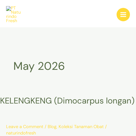
Skip
Post
Main
to
pagination
Men
content
May 2026
KELENGKENG
KELENGKENG (Dimocarpus longan)
(Dimocarpus
longan)
Leave a Comment
/
Blog
,
Koleksi Tanaman Obat
/
naturindofresh