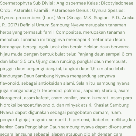
Spermatophyta Sub Divisi : Angiospermae Kelas : Dicotyledoneae
Ordo : Asterales Faamili : Asteraceae Genus : Gynura Spesies :
Gynura procumbens (Lour.) Merr (Sinaga. M.S., Siagian . P. D., Ariska
. R., 2017) Definisi Umum Sambung Nyawamerupakan tanaman
herbalyang termasuk famili Compositae, merupakan tanaman
menahun. Tanaman ini tingginya mencapai 3 meter atau lebih,
batangnya bersegi agak lunak dan berair. Helaian daun berwarna
hijau muda dengan bentuk bulat telur. Panjang daun sampai 6 cm
dan lebar 3,5 cm. Ujung daun runcing, pangkal daun membulat,
pinggir daun bergerigi dangkal, tangkai daun 1,5 cm atau lebih.
Kandungan Daun Sambung Nyawa mengandung senyawa
flavonoid, sebagai antioksidan alami. Selain itu, sambung nyawa
juga mengandung triterpenoid, polifenol, saponin, steroid, asam
klorogenat, asam kafeat, asam vanilat, asam kumarat, asam para
hidroksi benzoat,flavonoid, dan minyak atsiri. Khasiat Sambung
Nyawa dapat digunakan sebagai pengobatan demam, ruam,
penyakit ginjal, migrain, sembelit, hipertensi, diabetes mellitus,dan
kanker. Cara Pengolahan Daun sambung nyawa dapat dikonsumsi
secara langsung sebagai lalapan ataupun diolah dengan cara