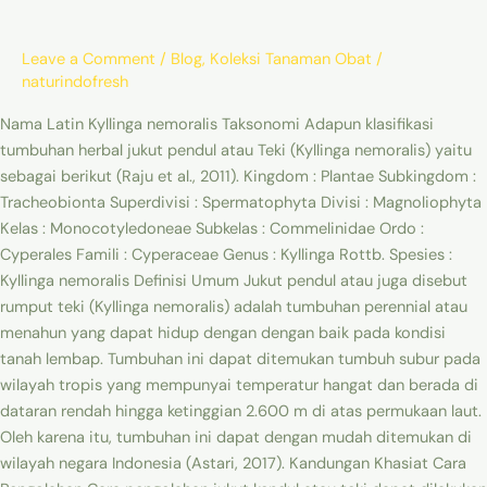
nemoralis)
Leave a Comment
/
Blog
,
Koleksi Tanaman Obat
/
naturindofresh
Nama Latin Kyllinga nemoralis Taksonomi Adapun klasifikasi
tumbuhan herbal jukut pendul atau Teki (Kyllinga nemoralis) yaitu
sebagai berikut (Raju et al., 2011). Kingdom : Plantae Subkingdom :
Tracheobionta Superdivisi : Spermatophyta Divisi : Magnoliophyta
Kelas : Monocotyledoneae Subkelas : Commelinidae Ordo :
Cyperales Famili : Cyperaceae Genus : Kyllinga Rottb. Spesies :
Kyllinga nemoralis Definisi Umum Jukut pendul atau juga disebut
rumput teki (Kyllinga nemoralis) adalah tumbuhan perennial atau
menahun yang dapat hidup dengan dengan baik pada kondisi
tanah lembap. Tumbuhan ini dapat ditemukan tumbuh subur pada
wilayah tropis yang mempunyai temperatur hangat dan berada di
dataran rendah hingga ketinggian 2.600 m di atas permukaan laut.
Oleh karena itu, tumbuhan ini dapat dengan mudah ditemukan di
wilayah negara Indonesia (Astari, 2017). Kandungan Khasiat Cara