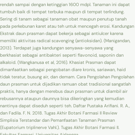
rendah sampai dengan ketinggian 1600 mdpl. Tanaman ini dapat
tumbuh baik di tempat terbuka maupun di tempat terlindung.
Sering di tanam sebagai tanaman obat maupun penutup tanah
pada perkebunan karet atau teh untuk mencegah erosi. Kandungan
Ekstrak daun prasman dapat bekerja sebagai antiulcer karena
memiliki aktivitas radical scavenging (antioksidan). (Manigandan,
2013). Terdapat juga kandungan senyawa-senyawa yang
berkhasiat sebagai antibakteri seperti flavonoid, saponin dan
alkaloid. (Wangkanusa et al, 2016). Khasiat Prasman dapat
dimanfaatkan sebagai pengobatan diare kronis, sariawan, haid
tidak teratur, busung air, dan demam. Cara Pengolahan Pengolahan
daun prasman untuk dijadikan ramuan obat tradisional sangatlah
praktis, hanya dengan merebus daun prasman untuk diambil air
rebusannya ataupun daunnya bisa dikeringkan yang kemudian
nantinya dapat diseduh seperti teh. Daftar Pustaka Arifiani. R. A.,
dan Fadila. F. N. 2018. Tugas Akhir Botani Farmasi II Review
Simplisia Terstandar dan Pemanfaatan Tanaman Prasman
(Eupatorium triplinerve Vahl.). Tugas Akhir Botani Farmasi II.
Fakultas Farmasi. Universitas Airlangga.