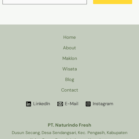
Home
About
Maklon
Wisata
Blog
Contact
LinkedIn
E-Mail
Instagram
PT. Naturindo Fresh
Dusun Secang, Desa Sendangsari, Kec. Pengasih, Kabupaten