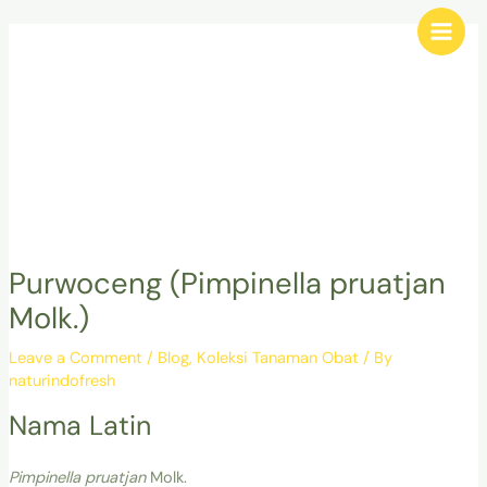
Skip
Post
Main
to
navigation
Men
content
Purwoceng (Pimpinella pruatjan
Molk.)
Leave a Comment
/
Blog
,
Koleksi Tanaman Obat
/ By
naturindofresh
Nama Latin
Pimpinella
pruatjan
Molk.