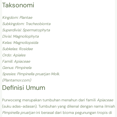
Taksonomi
Kingdom
: Plantae
Subkingdom
: Tracheobionta
Superdivisi
: Spermatophyta
Divisi
: Magnoliophyta
Kelas
: Magnoliopsida
Subkelas
: Rosidae
Ordo
: Apiales
Famili
: Apiaceae
Genus
:
Pimpinela
Spesies
: Pimpinella pruatjan Molk.
(Plantamor.com)
Definisi Umum
Purwoceng merupakan tumbuhan menahun dari famili
Apiaceae
(suku adas-adasan). Tumbuhan yang dikenal dengan nama ilmiah
Pimpinella pruatjan
ini berasal dari bioma pegunungan tropis di