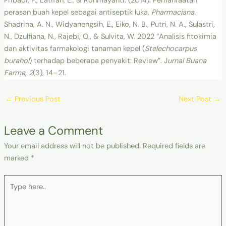
Pribadi, P., Latifah, E., & Rohmayanti. (2014). Pemanfaatan
perasan buah kepel sebagai antiseptik luka.
Pharmaciana.
Shadrina, A. N., Widyanengsih, E., Eiko, N. B., Putri, N. A., Sulastri,
N., Dzulfiana, N., Rajebi, O., & Sulvita, W. 2022 “Analisis fitokimia
dan aktivitas farmakologi tanaman kepel (
Stelechocarpus
burahol
) terhadap beberapa penyakit: Review”. J
urnal Buana
Farma, 2
(3), 14–21.
←
Previous Post
Next Post
→
Leave a Comment
Your email address will not be published.
Required fields are
marked
*
Type
here..