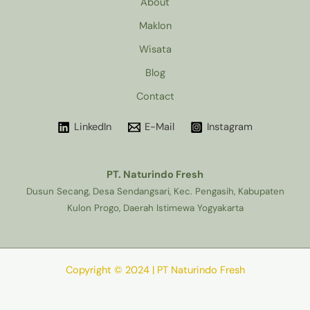
About
Maklon
Wisata
Blog
Contact
LinkedIn
E-Mail
Instagram
PT. Naturindo Fresh
Dusun Secang, Desa Sendangsari, Kec. Pengasih, Kabupaten
Kulon Progo, Daerah Istimewa Yogyakarta
Copyright © 2024 | PT Naturindo Fresh