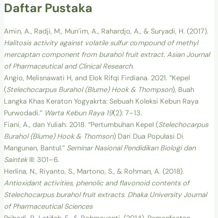
Daftar Pustaka
Amin, A., Radji, M., Mun’im, A., Rahardjo, A., & Suryadi, H. (2017).
Halitosis activity against volatile sulfur c
o
mpound of methyl
mercaptan component from burahol fruit extract. Asian Journal
of Pharmaceutical and Clinical Research.
Angio, Melisnawati H, and Elok Rifqi Firdiana. 2021. “Kepel
(
Stelechocarpus Burahol (Blume) Hook & Thompson
), Buah
Langka Khas Keraton Yogyakrta: Sebuah Koleksi Kebun Raya
Purwodadi.”
Warta Kebun Raya 19
(2): 7–13.
Fiani, A., dan Yuliah. 2018. “Pertumbuhan Kepel (
Stelechocarpus
Burahol (Blume) Hook & Thomson
) Dari Dua Populasi Di
Mangunan, Bantul.”
Seminar Nasional Pendidikan Biologi dan
Saintek
III: 301–6.
Herlina, N., Riyanto, S., Martono, S., & Rohman, A. (2018).
Antioxidant activities, phenolic and flavonoid contents of
Stelechocarpus burahol fruit extracts. Dhaka University Journal
of Pharmaceutical Sciences