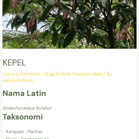
KEPEL
Leave a Comment
/
Blog
,
Koleksi Tanaman Obat
/ By
naturindofresh
Nama Latin
Stelechocarpus Burahol
Taksonomi
· Kerajaan : Plantae