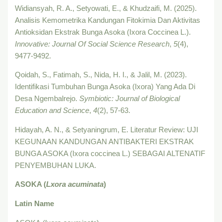
Widiansyah, R. A., Setyowati, E., & Khudzaifi, M. (2025).
Analisis Kemometrika Kandungan Fitokimia Dan Aktivitas
Antioksidan Ekstrak Bunga Asoka (Ixora Coccinea L.).
Innovative: Journal Of Social Science Research
,
5
(4),
9477-9492.
Qoidah, S., Fatimah, S., Nida, H. I., & Jalil, M. (2023).
Identifikasi Tumbuhan Bunga Asoka (Ixora) Yang Ada Di
Desa Ngembalrejo.
Symbiotic: Journal of Biological
Education and Science
,
4
(2), 57-63.
Hidayah, A. N., & Setyaningrum, E. Literatur Review: UJI
KEGUNAAN KANDUNGAN ANTIBAKTERI EKSTRAK
BUNGA ASOKA (Ixora coccinea L.) SEBAGAI ALTENATIF
PENYEMBUHAN LUKA.
ASOKA (
Lxora acuminata
)
Latin Name