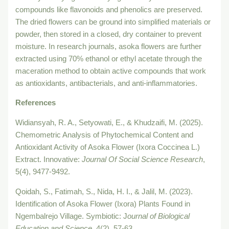
compounds like flavonoids and phenolics are preserved.
The dried flowers can be ground into simplified materials or
powder, then stored in a closed, dry container to prevent
moisture. In research journals, asoka flowers are further
extracted using 70% ethanol or ethyl acetate through the
maceration method to obtain active compounds that work
as antioxidants, antibacterials, and anti-inflammatories.
References
Widiansyah, R. A., Setyowati, E., & Khudzaifi, M. (2025).
Chemometric Analysis of Phytochemical Content and
Antioxidant Activity of Asoka Flower (Ixora Coccinea L.)
Extract. Innovative:
Journal Of Social Science Research
,
5(4), 9477-9492.
Qoidah, S., Fatimah, S., Nida, H. I., & Jalil, M. (2023).
Identification of Asoka Flower (Ixora) Plants Found in
Ngembalrejo Village. Symbiotic: J
ournal of Biological
Education and Science
, 4(2), 57-63.