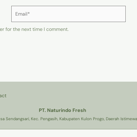
Email*
er for the next time I comment.
act
PT. Naturindo Fresh
a Sendangsari, Kec. Pengasih, Kabupaten Kulon Progo, Daerah Istimewa