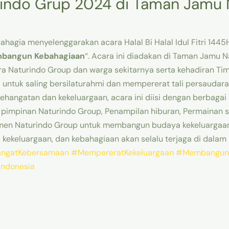
urindo Grup 2024 di Taman Jamu 
hagia menyelenggarakan acara Halal Bi Halal Idul Fitri 144
mbangun Kebahagiaan
“. Acara ini diadakan di Taman Jamu N
itra Naturindo Group dan warga sekitarnya serta kehadiran 
 untuk saling bersilaturahmi dan mempererat tali persaudara
hangatan dan kekeluargaan, acara ini diisi dengan berbagai k
impinan Naturindo Group, Penampilan hiburan, Permainan se
mitmen Naturindo Group untuk membangun budaya kekeluargaa
kekeluargaan, dan kebahagiaan akan selalu terjaga di dalam 
ngatKebersamaan
#MempereratKekeluargaan
#MembangunK
indonesia