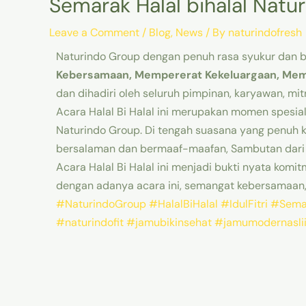
Semarak Halal bihalal Nat
Leave a Comment
/
Blog
,
News
/ By
naturindofresh
Naturindo Group dengan penuh rasa syukur dan ba
Kebersamaan, Mempererat Kekeluargaan, Me
dan dihadiri oleh seluruh pimpinan, karyawan, m
Acara Halal Bi Halal ini merupakan momen spesial
Naturindo Group. Di tengah suasana yang penuh ke
bersalaman dan bermaaf-maafan, Sambutan dari p
Acara Halal Bi Halal ini menjadi bukti nyata ko
dengan adanya acara ini, semangat kebersamaan, 
#NaturindoGroup
#HalalBiHalal
#IdulFitri
#Sema
#naturindofit
#jamubikinsehat
#jamumodernasli