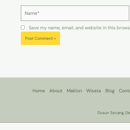
Name*
Save my name, email, and website in this brows
Home
About
Maklon
Wisata
Blog
Cont
Dusun Secang, Des