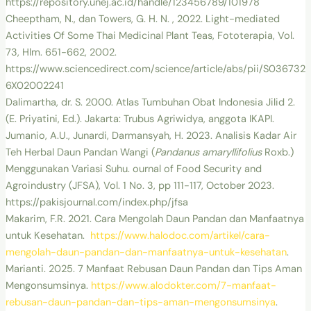
https://repository.unej.ac.id/handle/123456789/101978
Cheeptham, N., dan Towers, G. H. N. , 2022. Light-mediated
Activities Of Some Thai Medicinal Plant Teas, Fototerapia, Vol.
73, Hlm. 651-662, 2002.
https://www.sciencedirect.com/science/article/abs/pii/S036732
6X02002241
Dalimartha, dr. S. 2000. Atlas Tumbuhan Obat Indonesia Jilid 2.
(E. Priyatini, Ed.). Jakarta: Trubus Agriwidya, anggota IKAPI.
Jumanio, A.U., Junardi, Darmansyah, H. 2023. Analisis Kadar Air
Teh Herbal Daun Pandan Wangi (
Pandanus amaryllifolius
Roxb.)
Menggunakan Variasi Suhu. ournal of Food Security and
Agroindustry (JFSA), Vol. 1 No. 3, pp 111-117, October 2023.
https://pakisjournal.com/index.php/jfsa
Makarim, F.R. 2021. Cara Mengolah Daun Pandan dan Manfaatnya
untuk Kesehatan.
https://www.halodoc.com/artikel/cara-
mengolah-daun-pandan-dan-manfaatnya-untuk-kesehatan
.
Marianti. 2025. 7 Manfaat Rebusan Daun Pandan dan Tips Aman
Mengonsumsinya.
https://www.alodokter.com/7-manfaat-
rebusan-daun-pandan-dan-tips-aman-mengonsumsinya
.