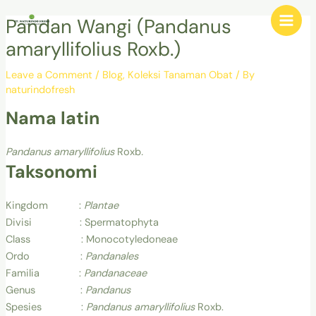
Skip
Post
Main
Pandan Wangi (Pandanus
to
navigation
Men
content
amaryllifolius Roxb.)
Leave a Comment
/
Blog
,
Koleksi Tanaman Obat
/ By
naturindofresh
Nama latin
Pandanus amaryllifolius
Roxb
.
Taksonomi
Kingdom :
Plantae
Divisi : Spermatophyta
Class : Monocotyledoneae
Ordo :
Pandanales
Familia :
Pandanaceae
Genus :
Pandanus
Spesies :
Pandanus amaryllifolius
Roxb.