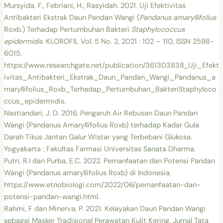
Mursyida, F., Febriani, H., Rasyidah. 2021. Uji Efektivitas
Antibakteri Ekstrak Daun Pandan Wangi (
Pandanus amaryllifolius
Roxb.) Terhadap Pertumbuhan Bakteri
Staphylococcus
epidermidis
. KLOROFIL Vol. 5 No. 2, 2021 : 102 – 110, ISSN 2598-
6015.
https://www.researchgate.net/publication/361303838_Uji_Efekt
ivitas_Antibakteri_Ekstrak_Daun_Pandan_Wangi_Pandanus_a
maryllifolius_Roxb_Terhadap_Pertumbuhan_BakteriStaphyloco
ccus_epidermidis.
Nastiandari, J. D. 2016. Pengaruh Air Rebusan Daun Pandan
Wangi (Pandanus Amaryllifolius Roxb) terhadap Kadar Gula
Darah Tikus Jantan Galur Wistar yang Terbebani Glukosa.
Yogyakarta : Fakultas Farmasi Universitas Sanata Dharma.
Putri, R.I dan Purba, E.C. 2022. Pemanfaatan dan Potensi Pandan
Wangi (Pandanus amaryllifolius Roxb) di Indonesia.
https://www.etnobiologi.com/2022/06/pemanfaatan-dan-
potensi-pandan-wangi.html.
Rahmi, F dan Minerva, P. 2021. Kelayakan Daun Pandan Wangi
sebagai Masker Tradisional Perawatan Kulit Kering. Jurnal Tata