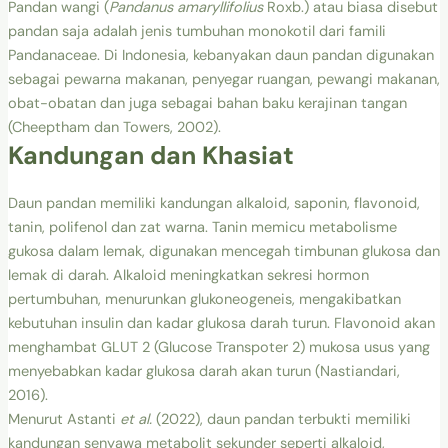
Pandan wangi (
Pandanus amaryllifolius
Roxb.) atau biasa disebut
pandan saja adalah jenis tumbuhan monokotil dari famili
Pandanaceae. Di Indonesia, kebanyakan daun pandan digunakan
sebagai pewarna makanan, penyegar ruangan, pewangi makanan,
obat-obatan dan juga sebagai bahan baku kerajinan tangan
(Cheeptham dan Towers, 2002).
Kandungan dan Khasiat
Daun pandan memiliki kandungan alkaloid, saponin, flavonoid,
tanin, polifenol dan zat warna. Tanin memicu metabolisme
gukosa dalam lemak, digunakan mencegah timbunan glukosa dan
lemak di darah. Alkaloid meningkatkan sekresi hormon
pertumbuhan, menurunkan glukoneogeneis, mengakibatkan
kebutuhan insulin dan kadar glukosa darah turun. Flavonoid akan
menghambat GLUT 2 (Glucose Transpoter 2) mukosa usus yang
menyebabkan kadar glukosa darah akan turun (Nastiandari,
2016).
Menurut Astanti
et al.
(2022), daun pandan terbukti memiliki
kandungan senyawa metabolit sekunder seperti alkaloid,