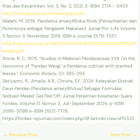
Rias dan Kecantikan, Vol. 3, No. 2, 2021, E-ISSN: 2714 – 5433.
http://jitrk.ppj.unp.ac.id/index.php/jitrk
.
Silalahi, M. 2018.
Pandanus amaryllifolius
Roxb (Pemanfaatan dan
Potensinya sebagai Pengawet Makanan). Jurnal Pro-Life Volume
5 Nomor 3, November 2018, ISSN e-journal 2579-7557.
http://repository.uki.ac.id/455/1/Prolife%205%20%283%29%20P
andan.pdf
.
Stone, B. C. 1978. “Studies in Malesian Pandanaceae XVII: On the
taxonomy of ‘Pandan Wangi’ a Pandanus cultivar with scented
leaves.”
Economic Botany
, 32: 285-293.
Setiyanto, R., Amalia, A.R., Christa, E.F. 2024. Kelayakan Ekstrak
Daun Pandan (Pandanus amaryllifolius) Sebagai Formulasi
Sediaan Masker Gel Peel Off. Jurnal Penelitian Kesehatan Suara
Forikes, Volume 15 Nomor 3, Juli-September 2024, p-ISSN
2086-3098 e-ISSN 2502-7778.
https://forikes-ejournal.com/index.php/SF/article/view/sf15323
←
Previous Post
Next Post
→