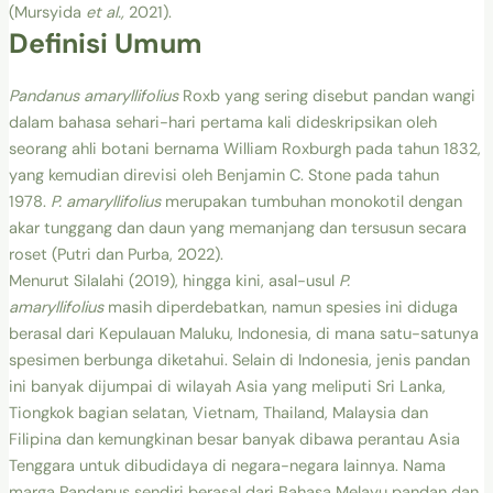
(Mursyida
et al.,
2021).
Definisi Umum
Pandanus amaryllifolius
Roxb yang sering disebut pandan wangi
dalam bahasa sehari-hari pertama kali dideskripsikan oleh
seorang ahli botani bernama William Roxburgh pada tahun 1832,
yang kemudian direvisi oleh Benjamin C. Stone pada tahun
1978.
P. amaryllifolius
merupakan tumbuhan monokotil dengan
akar tunggang dan daun yang memanjang dan tersusun secara
roset (Putri dan Purba, 2022).
Menurut Silalahi (2019), hingga kini, asal-usul
P.
amaryllifolius
masih diperdebatkan, namun spesies ini diduga
berasal dari Kepulauan Maluku, Indonesia, di mana satu-satunya
spesimen berbunga diketahui. Selain di Indonesia, jenis pandan
ini banyak dijumpai di wilayah Asia yang meliputi Sri Lanka,
Tiongkok bagian selatan, Vietnam, Thailand, Malaysia dan
Filipina dan kemungkinan besar banyak dibawa perantau Asia
Tenggara untuk dibudidaya di negara-negara lainnya. Nama
marga Pandanus sendiri berasal dari Bahasa Melayu pandan dan